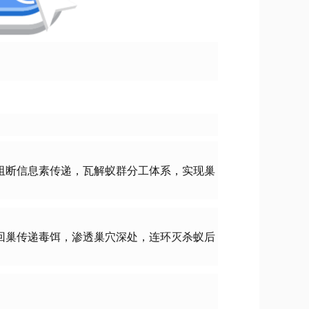
阻断信息素传递，瓦解蚁群分工体系，实现巢
回巢传递毒饵，渗透巢穴深处，连环灭杀蚁后