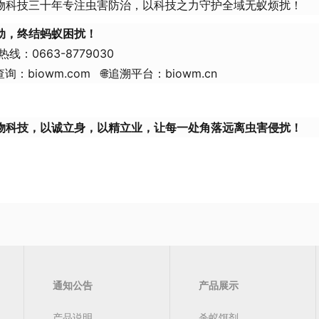
物科技三十年专注虫害防治，以科技之力守护全域无蚁烦扰！
动，终结蚂蚁困扰！
热线：0663-8779030
网查询：
biowm.com
🌐
追溯平台：biowm.cn
物科技，以诚立身，以精立业，让每一处角落远离虫害侵扰！
通知公告
产品展示
产品说明
杀蚁饵剂