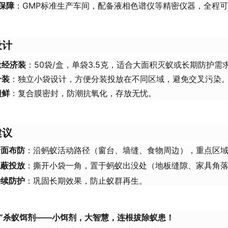
保障
：GMP标准生产车间，配备液相色谱仪等精密仪器，全程
设计
量经济装
：50袋/盒，单袋3.5克，适合大面积灭蚁或长期防护
分装
：独立小袋设计，方便分装投放在不同区域，避免交叉污染
锁鲜
：复合膜密封，防潮抗氧化，存放无忧。
建议
全面布防
：沿蚂蚁活动路径（窗台、墙缝、食物周边），重点区
隐蔽投放
：撕开小袋一角，置于蚂蚁出没处（地板缝隙、家具角
持续防护
：巩固长期效果，防止蚁群再生。
牌”杀蚁饵剂——小饵剂，大智慧，连根拔除蚁患！