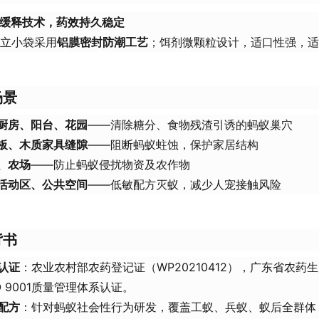
缓释技术，药效持久稳定
独立小袋采用
铝膜密封防潮工艺
；饵剂微颗粒设计，适口性强，适
场景
厨房、阳台、花园
——清除糖分、食物残渣引诱的蚂蚁巢穴
板、木质家具缝隙
——阻断蚂蚁蛀蚀，保护家居结构
、农场
——防止蚂蚁侵扰物资及农作物
活动区、公共空间
——低敏配方灭蚁，减少人宠接触风险
背书
认证
：农业农村部农药登记证（WP20210412），广东省农药
O 9001质量管理体系认证。
配方
：针对蚂蚁社会性行为研发，覆盖工蚁、兵蚁、蚁后全群体