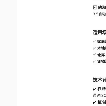
4️⃣
防潮
3.5克
适用
✅
家庭
✅
木地
✅
仓库
✅
宠物
技术
✔️
权威
通过IS
✔️
精准