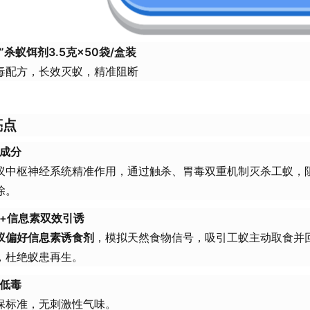
”杀蚁饵剂3.5克×50袋/盒装
毒配方，长效灭蚁，精准阻断
亮点
成分
蚁中枢神经系统精准作用，通过触杀、胃毒双重机制灭杀工蚁，
除。
+信息素双效引诱
蚁偏好信息素诱食剂
，模拟天然食物信号，吸引工蚁主动取食并
，杜绝蚁患再生。
低毒
保标准，无刺激性气味。