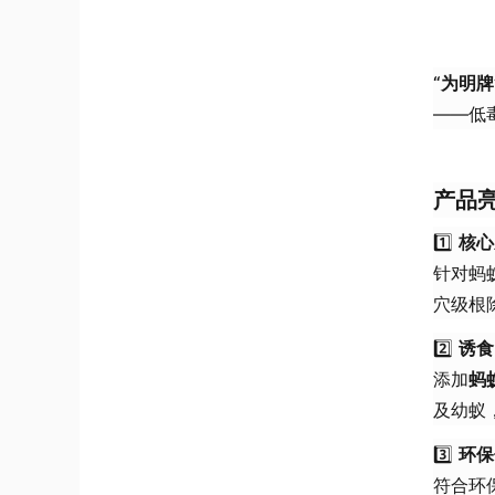
“为明牌
——低
产品
1️⃣
核心
针对蚂
穴级根
2️⃣
诱食
添加
蚂
及幼蚁
3️⃣
环保
符合环