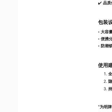
✔️
品质
包装
▫️
大容
▫️
便携
▫️
防潮
使用
“为明